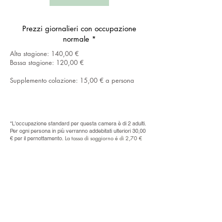
Prezzi giornalieri con occupazione
normale *
Alta stagione: 140,00 €
Bassa stagione: 120,00 €
Supplemento colazione: 15,00 € a persona
*L'occupazione standard per questa camera è di 2 adulti.
Per ogni persona in più verranno addebitati ulteriori 30,00
La tassa di soggiorno é di 2,70 €
€ per il pernottamento.
Fam. Trenker Lukas