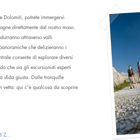
e Dolomiti, potrete immergervi
agne direttamente dal nostro maso.
ndurranno attraverso valli
te panoramiche che delizieranno i
ntrale consente di esplorare diversi
odo che sia gli escursionisti esperti
a sfida giusta. Dalle tranquille
n vetta: qui c'è qualcosa da scoprire
Tour di arrampicata nella regione 3 Zinnen Dolomites